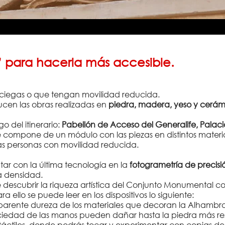
s” para hacerla más accesible.
s ciegas o que tengan movilidad reducida.
ucen las obras realizadas en
piedra, madera, yeso y cerám
go del itinerario:
Pabellón de Acceso del Generalife, Palaci
 compone de un módulo con las piezas en distintos materia
 las personas con movilidad reducida.
ntar con la última tecnología en la
fotogrametría de precisi
a densidad.
 descubrir la riqueza artística del Conjunto Monumental con
ello se puede leer en los dispositivos lo siguiente:
rente dureza de los materiales que decoran la Alhambra 
suciedad de las manos pueden dañar hasta la piedra más resi