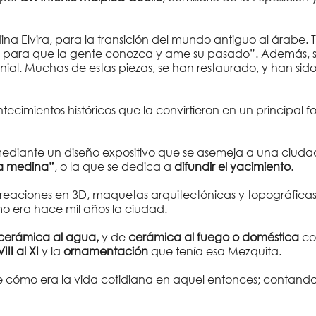
na Elvira, para la transición del mundo antiguo al árabe.
ral para que la gente conozca y ame su pasado”. Además, 
monial. Muchas de estas piezas, se han restaurado, y han si
cimientos históricos que la convirtieron en un principal foc
ediante un diseño expositivo que se asemeja a una ciudad i
la medina”
, o la que se dedica a
difundir el yacimiento
.
ecreaciones en 3D, maquetas arquitectónicas y topográfic
o era hace mil años la ciudad.
 cerámica al agua,
y de
cerámica al fuego o doméstica
co
III al XI
y la
ornamentación
que tenía esa Mezquita.
 cómo era la vida cotidiana en aquel entonces; contando