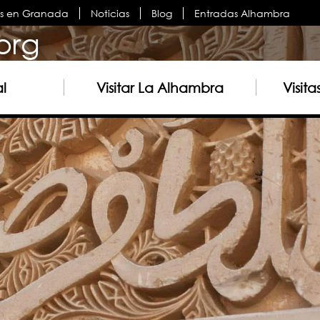
es en Granada
Noticias
Blog
Entradas Alhambra
org
al
Visitar La Alhambra
Visit