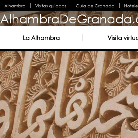
Alhambra
Visitas guiadas
Guía de Granada
Hotel
AlhambraDeGranada.
La Alhambra
Visita virtu