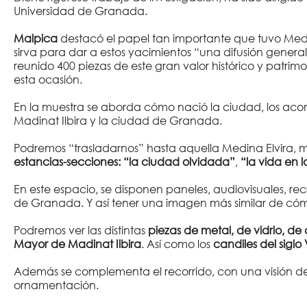
Universidad de Granada.
Malpica
destacó el papel tan importante que tuvo Medi
sirva para dar a estos yacimientos “una difusión gene
reunido 400 piezas de este gran valor histórico y patri
esta ocasión.
En la muestra se aborda cómo nació la ciudad, los aconte
Madinat Ilbira y la ciudad de Granada.
Podremos “trasladarnos” hasta aquella Medina Elvira, m
estancias-secciones: “la ciudad olvidada”
,
“la vida en 
En este espacio, se disponen paneles, audiovisuales, r
de Granada. Y así tener una imagen más similar de cóm
Podremos ver las distintas
piezas de metal, de vidrio, de
Mayor de Madinat Ilbira
. Así como los
candiles del siglo V
Además se complementa el recorrido, con una visión de
ornamentación.