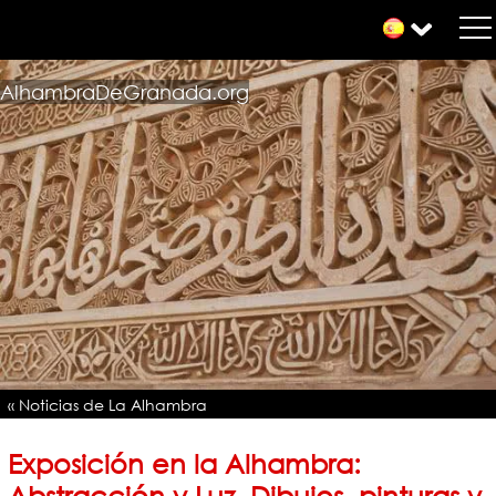
AlhambraDeGranada.org
« Noticias de La Alhambra
Exposición en la Alhambra:
Abstracción y Luz. Dibujos, pinturas y