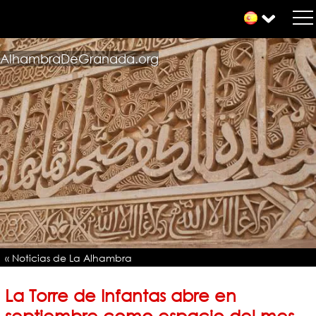
AlhambraDeGranada.org
« Noticias de La Alhambra
La Torre de Infantas abre en
septiembre como espacio del mes