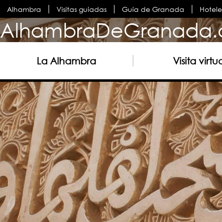
Alhambra
Visitas guiadas
Guía de Granada
Hotel
AlhambraDeGranada.
La Alhambra
Visita virtu