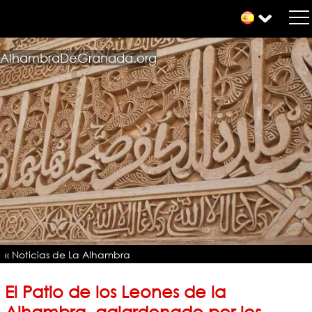
AlhambraDeGranada.org
« Noticias de La Alhambra
El Patio de los Leones de la
Alhambra, galardonado por los