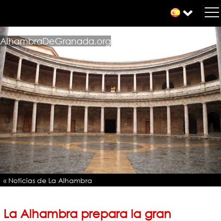
AlhambraDeGranada.org
« Noticias de La Alhambra
La Alhambra prepara la gran