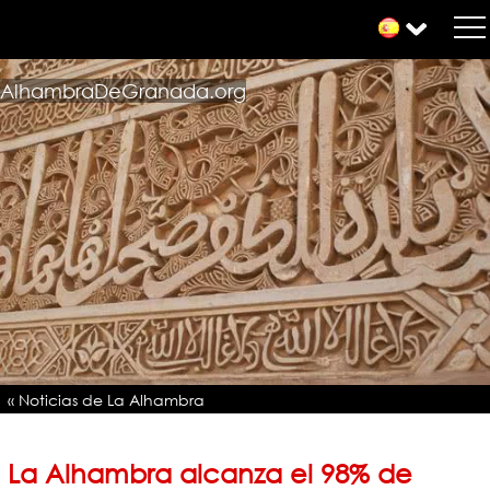
AlhambraDeGranada.org
« Noticias de La Alhambra
La Alhambra alcanza el 98% de