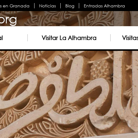
es en Granada
Noticias
Blog
Entradas Alhambra
org
al
Visitar La Alhambra
Visit