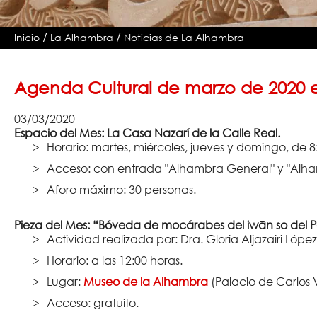
/
/
Inicio
La Alhambra
Noticias de La Alhambra
Agenda Cultural de marzo de 2020
03/03/2020
Espacio del Mes: La Casa Nazarí de la Calle Real.
Horario: martes, miércoles, jueves y domingo, de 8
Acceso: con entrada "Alhambra General" y "Alham
Aforo máximo: 30 personas.
Pieza del Mes: “Bóveda de mocárabes del iwān so del P
Actividad realizada por: Dra. Gloria Aljazairi López
Horario: a las 12:00 horas.
Lugar:
Museo de la Alhambra
(Palacio de Carlos V
Acceso: gratuito.