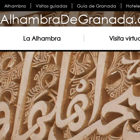
Alhambra
Visitas guiadas
Guía de Granada
Hotel
AlhambraDeGranada.
La Alhambra
Visita virtu