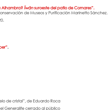
la Alhambra?
Īwān
suroeste del patio de Comares”.
nservación de Museos y Purificación Marinetto Sánchez.
20.
ber”
.
elo de cristal”, de Eduardo Roca
l Generalife cerrado al público