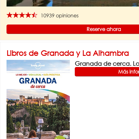
★★★★★
10939 opiniones
Reserve ahora
Libros de Granada y La Alhambra
Granada de cerca. Lon
Más inf