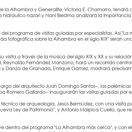
 de la Alhambra y Generalife, Victoria E. Chamorro, tendrá 
a hidráulico nazarí y Nani Biedma analizará la importancia
 del programa de visitas guiadas por especialistas. Así "La 
rada fotográfica sobre la Alhambra en el siglo XIX" serán
 su visita a través de la música del siglo XIX y XX y su rela
l, Reynaldo Fernández Manzano, hará un recorrido centrad
sica y Danza de Granada, Enrique Gámez, mostrará precisame
rgo del arquitecto Juan Domingo Santos--, las polémicas 
oa Romero Gallardo-- inaugurarán las visitas guiadas por es
 técnico de arqueología, Jesús Bermúdez, con una visita po
nueva Ley de Patrimonio", y Antonio Malpica Cuello, que r
cluye dentro del programa "La Alhambra más cerca", y con e