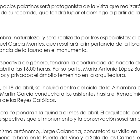
spacios palatinos será protagonista de la visita que realizar
de su recorrido, que tendrá lugar el domingo a partir de l
bra: naturaleza" y será realizado por tres especialistas: el
el García Montes, que resaltará la importancia de la flor
ortancia de la fauna en el monumento.
rspectiva de género, tendrán la oportunidad de hacerlo d
 abril a las 16.00 horas. Por su parte, María Antonia López-B
s y privados: el ámbito femenino en la arquitectura.
8 de abril, se incluirá dentro del ciclo de la Alhambra cri
l Martín García conducirá a los asistentes hasta el Renaci
 de los Reyes Católicos.
ralife pondrán la guinda al mes de abril. El arquitecto co
 perspectivas que el monumento y la conservación suscitan a
nismo autónomo, Jorge Calancha, concretará su visita en l
e lo hará en la Puerta del Vino y la Sala de las Camas, e