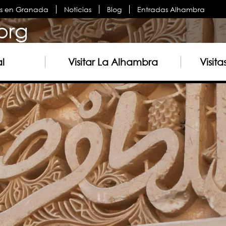
es en Granada
Noticias
Blog
Entradas Alhambra
org
al
Visitar La Alhambra
Visit