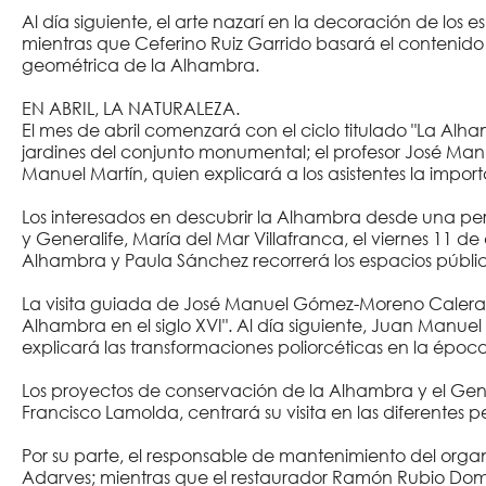
Al día siguiente, el arte nazarí en la decoración de los e
mientras que Ceferino Ruiz Garrido basará el contenido 
geométrica de la Alhambra.
EN ABRIL, LA NATURALEZA.
El mes de abril comenzará con el ciclo titulado "La Alham
jardines del conjunto monumental; el profesor José Manu
Manuel Martín, quien explicará a los asistentes la imp
Los interesados en descubrir la Alhambra desde una pe
y Generalife, María del Mar Villafranca, el viernes 11 de
Alhambra y Paula Sánchez recorrerá los espacios público
La visita guiada de José Manuel Gómez-Moreno Calera, el 1
Alhambra en el siglo XVI". Al día siguiente, Juan Manue
explicará las transformaciones poliorcéticas en la época
Los proyectos de conservación de la Alhambra y el Gene
Francisco Lamolda, centrará su visita en las diferentes
Por su parte, el responsable de mantenimiento del orga
Adarves; mientras que el restaurador Ramón Rubio Domen