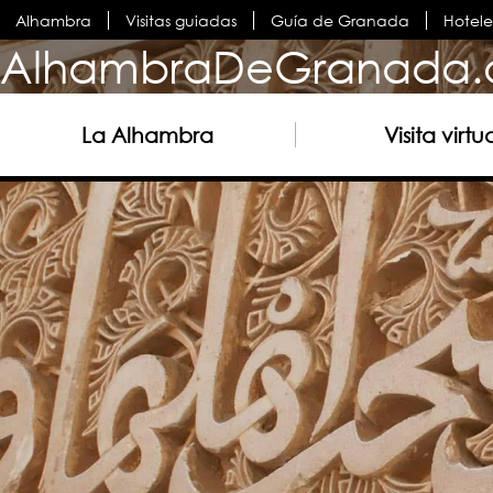
Alhambra
Visitas guiadas
Guía de Granada
Hotel
AlhambraDeGranada.
La Alhambra
Visita virtu