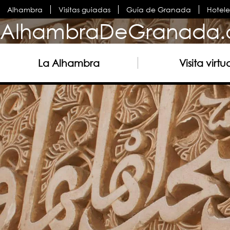
Alhambra
Visitas guiadas
Guía de Granada
Hotel
AlhambraDeGranada.
La Alhambra
Visita virtu