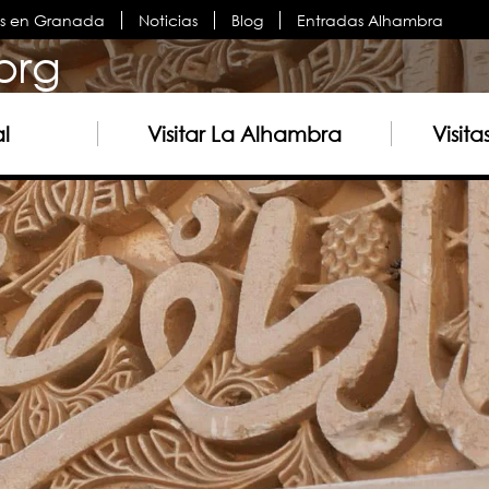
es en Granada
Noticias
Blog
Entradas Alhambra
org
al
Visitar La Alhambra
Visit