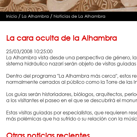
/
/
Inicio
La Alhambra
Noticias de La Alhambra
La cara oculta de la Alhambra
25/03/2008 10:25:00
La Alhambra vista desde una perspectiva de género, la 
sistema hidráulico nazarí serán objeto de visitas guiad
Dentro del programa "La Alhambra más cerca", estos re
normalmente cerrados al público como la Torre de las Inf
Los guías serán historiadores, biólogos, arquitectos, per
a los visitantes el paseo en el que se descubrirá el m
Estas visitas guiadas por especialistas, que requieren r
más polémicas que ha sufrido o su relación con la música
Otras noticias recientes