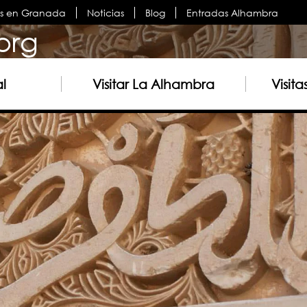
es en Granada
Noticias
Blog
Entradas Alhambra
org
al
Visitar La Alhambra
Visit