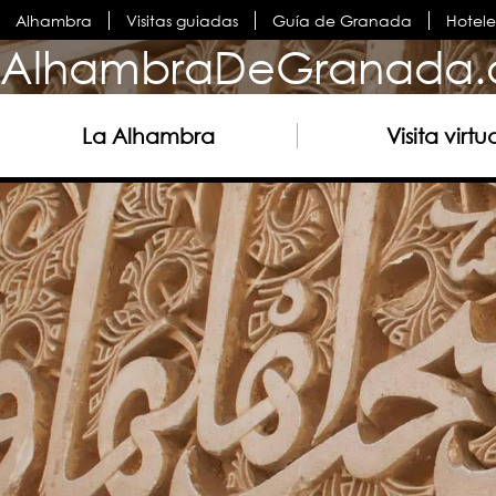
Alhambra
Visitas guiadas
Guía de Granada
Hotel
AlhambraDeGranada.
La Alhambra
Visita virtu