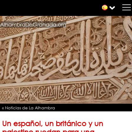
AlhambraDeGranada.org
« Noticias de La Alhambra
Un español, un británico y un
palestino ruedan para una