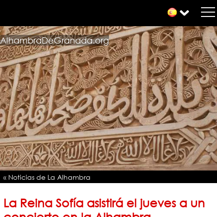
AlhambraDeGranada.org
« Noticias de La Alhambra
La Reina Sofía asistirá el jueves a un
concierto en la Alhambra