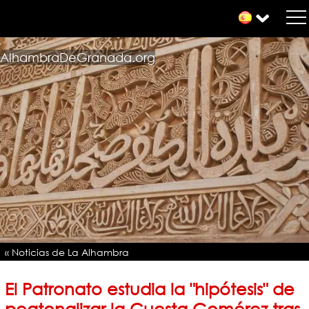
AlhambraDeGranada.org
« Noticias de La Alhambra
El Patronato estudia la "hipótesis" de
peatonalizar la Cuesta Gomérez tras