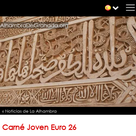
AlhambraDeGranada.org
« Noticias de La Alhambra
Carné Joven Euro 26