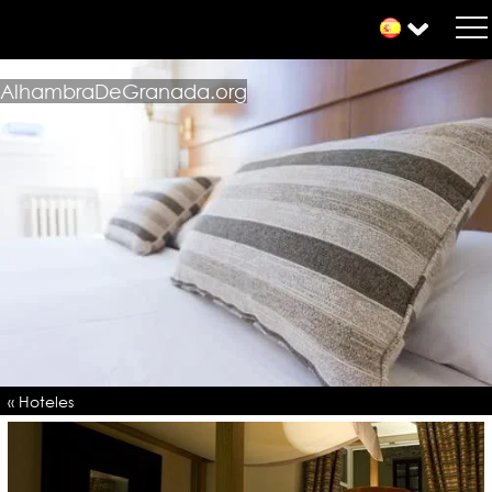
AlhambraDeGranada.org
« Hoteles