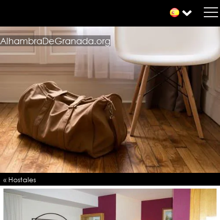
AlhambraDeGranada.org
« Hostales