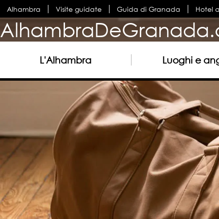
Alhambra
Visite guidate
Guida di Granada
Hotel 
AlhambraDeGranada.
L'Alhambra
Luoghi e ang