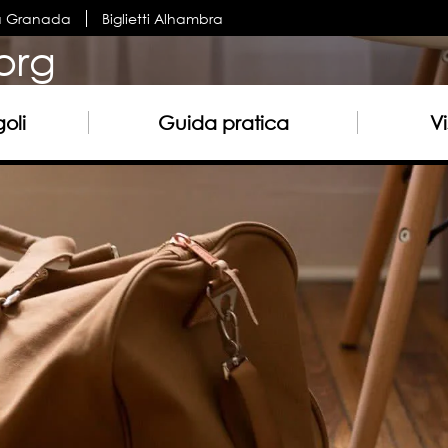
a Granada
Biglietti Alhambra
org
oli
Guida pratica
Vi