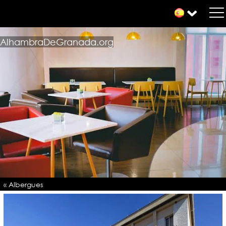
AlhambraDeGranada.org
« Albergues