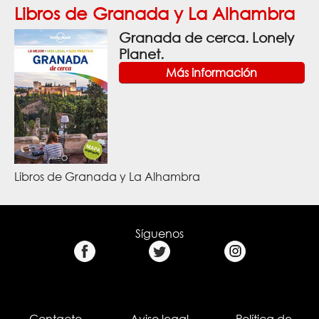
Libros de Granada y La Alhambra
Granada de cerca. Lonely
Planet.
Más información
Libros de Granada y La Alhambra
Síguenos
Contacto
Aviso legal
Política de