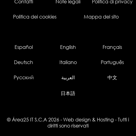
Contatti
Note legali
Politica di privacy
Politica dei cookies
Mappa del sito
Español
English
Français
Deutsch
Italiano
Português
Русский
العربية
中文
日本語
© Área25 IT S.C.A 2026
-
Web design
&
Hosting
- Tutti i
diritti sono riservati