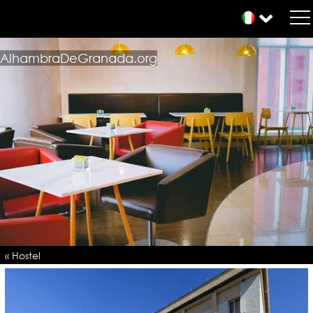
AlhambraDeGranada.org
« Hostel