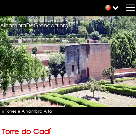
AlhambraDeGranada.org
« Torres e Alhambra Alta
Torre do Cadí