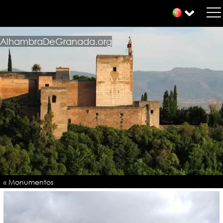
AlhambraDeGranada.org
« Monumentos