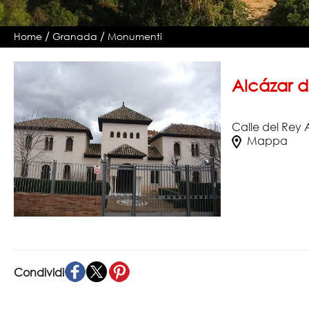
/
/
Home
Granada
Monumenti
Alcázar d
Calle del Rey 
Mappa
Condividi