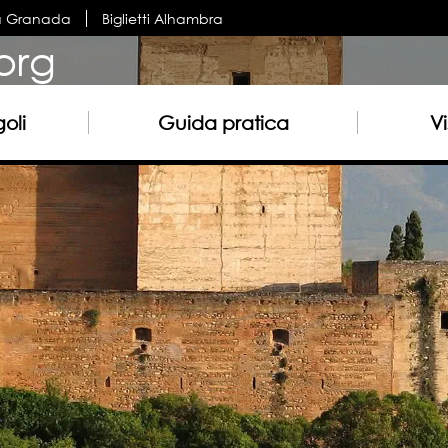
a Granada
Biglietti Alhambra
org
oli
Guida pratica
Vi