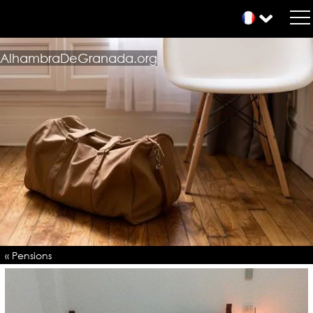
AlhambraDeGranada.org
« Pensions