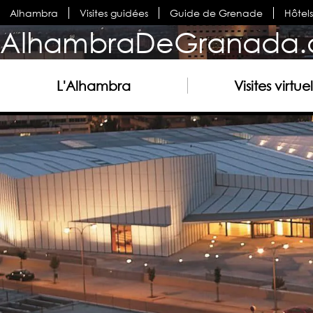
Alhambra
Visites guidées
Guide de Grenade
Hôtel
AlhambraDeGranada.
L'Alhambra
Visites virtuel