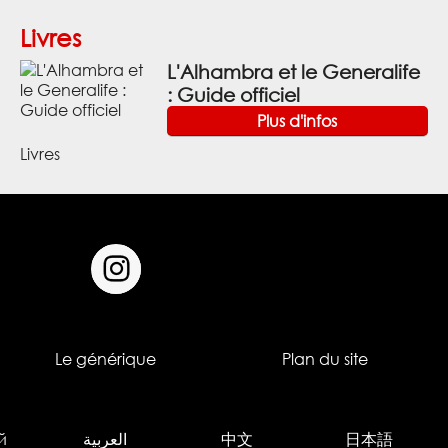
Livres
L'Alhambra et le Generalife
: Guide officiel
Plus d'infos
Livres
Le générique
Plan du site
й
العربية
中文
日本語