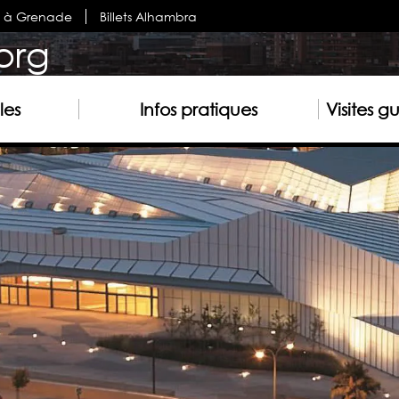
s à Grenade
Billets Alhambra
org
les
Infos pratiques
Visites g