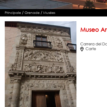
/
/
Principale
Grenade
Musées
Museo Ar
Carrera del Da
Carte