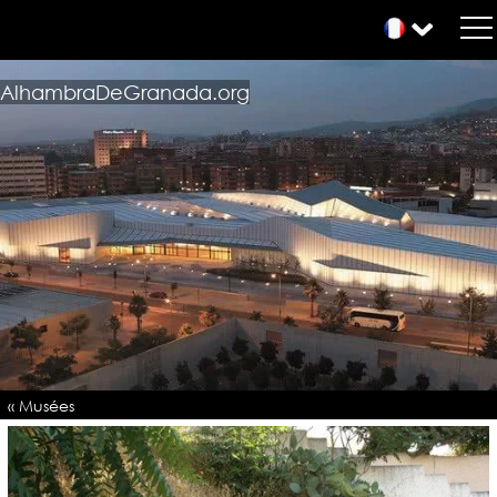
AlhambraDeGranada.org
« Musées