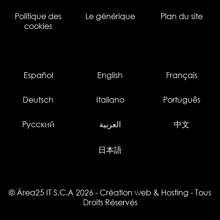
Politique des
Le générique
Plan du site
cookies
Español
English
Français
Deutsch
Italiano
Português
Русский
العربية
中文
日本語
© Área25 IT S.C.A 2026
-
Création web
&
Hosting
- Tous
Droits Réservés