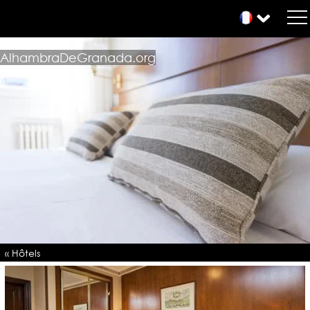
AlhambraDeGranada.org
« Hôtels