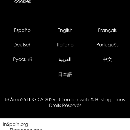
cookies
Español
English
Français
Deutsch
Italiano
Português
Русский
العربية
中文
日本語
© Área25 IT S.C.A 2026
-
Création web
&
Hosting
- Tous
Droits Réservés
InSpain.org
Flamenco.one