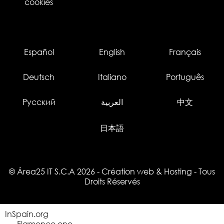
cookies
Español
English
Français
Deutsch
Italiano
Português
Русский
العربية
中文
日本語
© Área25 IT S.C.A 2026
-
Création web
&
Hosting
- Tous
Droits Réservés
InSpain.org
Flamenco.one