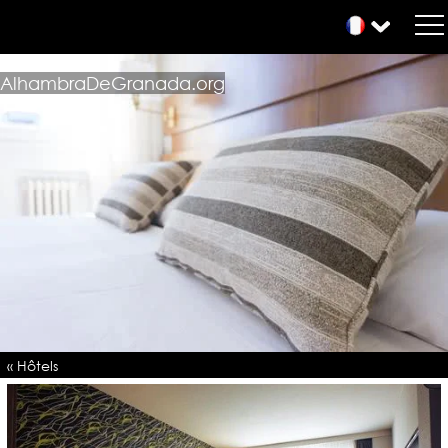
AlhambraDeGranada.org
« Hôtels