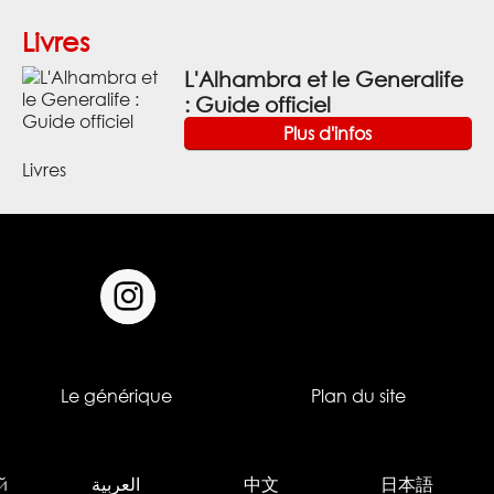
Livres
L'Alhambra et le Generalife
: Guide officiel
Plus d'infos
Livres
Le générique
Plan du site
й
العربية
中文
日本語