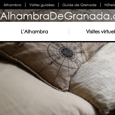
Alhambra
Visites guidées
Guide de Grenade
Hôtel
AlhambraDeGranada.
L'Alhambra
Visites virtuel