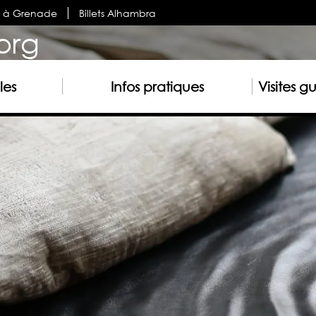
s à Grenade
Billets Alhambra
org
les
Infos pratiques
Visites g