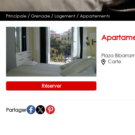
/
/
/
Principale
Grenade
Logement
Appartements
Apartame
Plaza Bibarra
Carte
Réserver
Partager