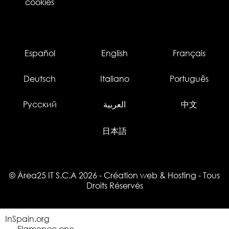
cookies
Español
English
Français
Deutsch
Italiano
Português
Русский
العربية
中文
日本語
© Área25 IT S.C.A 2026
-
Création web
&
Hosting
- Tous
Droits Réservés
InSpain.org
Flamenco.one