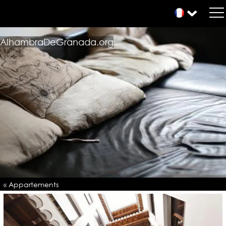
AlhambraDeGranada.org
« Appartements