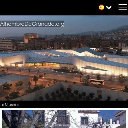
AlhambraDeGranada.org
« Museos