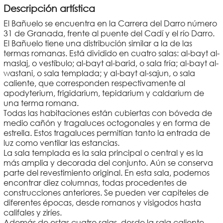
Descripción artística
El Bañuelo se encuentra en la Carrera del Darro número
31 de Granada, frente al puente del Cadí y el río Darro.
El Bañuelo tiene una distribución similar a la de las
termas romanas. Está dividido en cuatro salas: al-bayt al-
maslaj, o vestíbulo; al-bayt al-barid, o sala fría; al-bayt al-
wastani, o sala templada; y al-bayt al-sajun, o sala
caliente, que corresponden respectivamente al
apodyterium, frigidarium, tepidarium y caldarium de
una terma romana.
Todas las habitaciones están cubiertas con bóveda de
medio cañón y tragaluces octogonales y en forma de
estrella. Estos tragaluces permitían tanto la entrada de
luz como ventilar las estancias.
La sala templada es la sala principal o central y es la
más amplia y decorada del conjunto. Aún se conserva
parte del revestimiento original. En esta sala, podemos
encontrar diez columnas, todas procedentes de
construcciones anteriores. Se pueden ver capiteles de
diferentes épocas, desde romanos y visigodos hasta
califales y ziríes.
Además de estas cuatro salas, desde la sala caliente