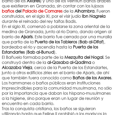
barrio de los
Axares
) y uno de los veintiún baños árabes
que existieron en Granada, sin contar con los lujosos
baños
del
Palacio de Comares
de la
Alhambra
. Fueron
construidos, en el siglo XI, por el visir judío
Ibn Nagrela
durante el reinado del rey taifas Badis.
En el siglo XI, comenzó a poblarse la zona oriental de la
medina de Granada, junto al río Darro, dando origen al
barrio de
Ajsaris
. Este barrio fue cerrado por una muralla
que partía de la
Puerta de los Tableros
(
Bab al-Difaf
),
bordeaba el río y ascendía hasta la
Puerta de los
Estandartes
(
Bab al-Bunud
).
El Bañuelo formaba parte de la
Mezquita del Nogal
. Se
construyó dentro de la
al-Qasaba al-Qadima
o
Alcazaba Vieja
, cerca de la Puerta de los Estandartes,
junto a otros edificios ziríes en el barrio de Ajsaris, de ahí
que también fuera conocido como
Baños de los Axares
.
Los hammanes o baños públicos eran instituciones
imprescindibles para la comunidad musulmana, no sólo
por la importancia que daban los hispano-musulmanes
a la higiene, sino porque eran un lugar de reunión y
encuentro en cada barrio.
Tras la conquista cristiana, los baños se siguieron
utilizando hasta que Felipe II prohibió a los moriscos la