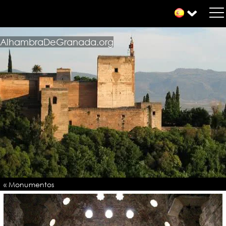
AlhambraDeGranada.org
« Monumentos