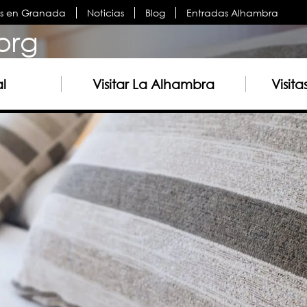
es en Granada
Noticias
Blog
Entradas Alhambra
org
al
Visitar La Alhambra
Visit