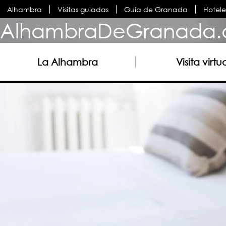
Alhambra
Visitas guiadas
Guía de Granada
Hotel
AlhambraDeGranada.
La Alhambra
Visita virtu