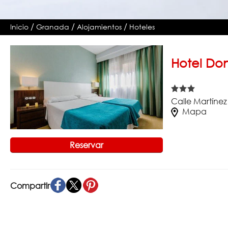
/
/
/
Inicio
Granada
Alojamientos
Hoteles
Hotel Do
Calle Martínez
Mapa
Reservar
Compartir