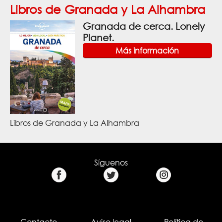
Libros de Granada y La Alhambra
Granada de cerca. Lonely
Planet.
Más información
Libros de Granada y La Alhambra
Síguenos
Contacto
Aviso legal
Política de