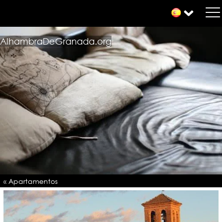
AlhambraDeGranada.org
« Apartamentos