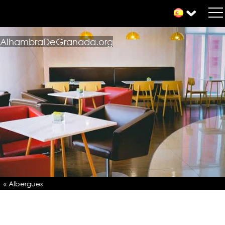
AlhambraDeGranada.org
« Albergues