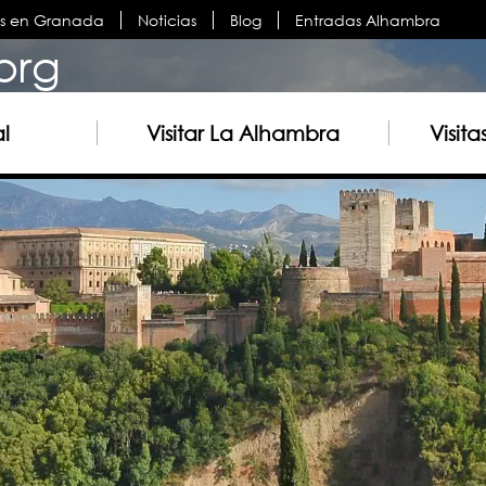
es en Granada
Noticias
Blog
Entradas Alhambra
org
al
Visitar La Alhambra
Visit