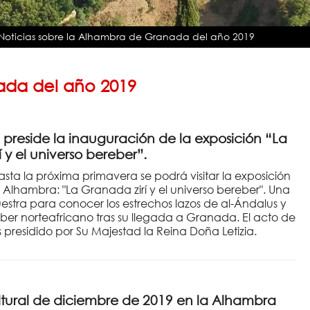
Noticias sobre la Alhambra de Granada del año 2019
ada del año 2019
 preside la inauguración de la exposición “La
 y el universo bereber”.
sta la próxima primavera se podrá visitar la exposición
 Alhambra: "La Granada zirí y el universo bereber". Una
estra para conocer los estrechos lazos de al-Ándalus y
ber norteafricano tras su llegada a Granada. El acto de
 presidido por Su Majestad la Reina Doña Letizia.
ural de diciembre de 2019 en la Alhambra