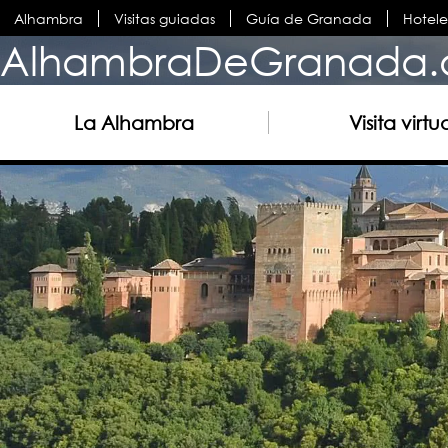
Alhambra
Visitas guiadas
Guía de Granada
Hotel
AlhambraDeGranada.
La Alhambra
Visita virtu