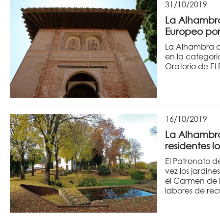
31/10/2019
La Alhambra
Europeo por 
La Alhambra d
en la categorí
Oratorio de El 
16/10/2019
La Alhambra
residentes 
El Patronato d
vez los jardi
el Carmen de 
labores de re