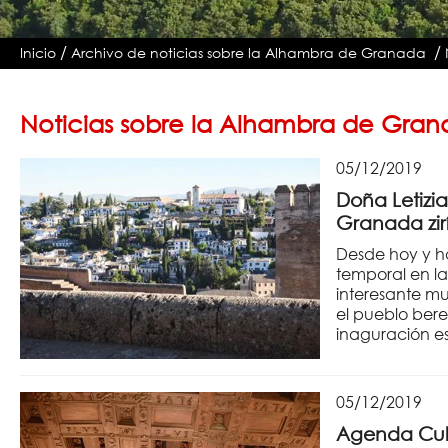
/
/
Inicio
Archivo de noticias sobre la Alhambra de Granada
Noticias sobre la Alhambra de Gran
05/12/2019
Doña Letizia
Granada zirí
Desde hoy y ha
temporal en la
interesante mu
el pueblo bere
inaguración es
05/12/2019
Agenda Cult