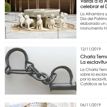
Visitas a la
celebrar el 
La Alhambra y
Día del Patrim
elaborado un 
Monumento Naza
12/11/2019
Charla Temá
La esclavit
La Charla Tem
sobre la escla
por la esclavi
Católicos se f
06/11/2019