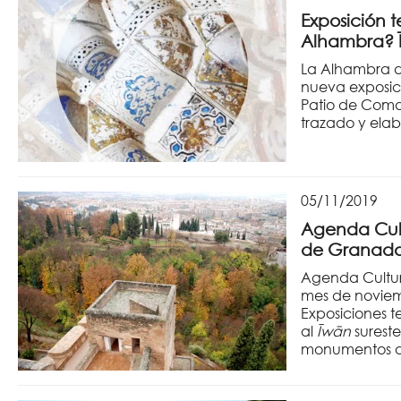
Exposición 
Alhambra? Ī
La Alhambra 
nueva exposic
Patio de Comar
trazado y ela
05/11/2019
Agenda Cult
de Granad
Agenda Cultur
mes de noviemb
Exposiciones 
al
Īwān
sureste
monumentos and