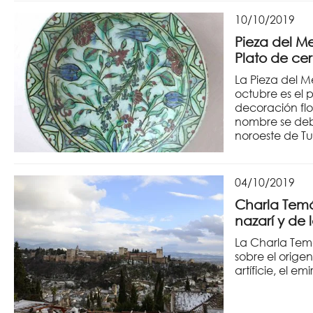
10/10/2019
Pieza del M
Plato de ce
La Pieza del M
octubre es el 
decoración flo
nombre se debe
noroeste de Tu
04/10/2019
Charla Temá
nazarí y de
La Charla Tem
sobre el orige
artíficie, el 