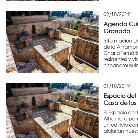
02/10/2019
Agenda Cult
Granada
Información de
de la Alhambra
Charla Temátic
residentes y v
hispanomusul
01/10/2019
Espacio del
Casa de los
El Espacio del
Alhambra para 
un edificio co
alojarían hués