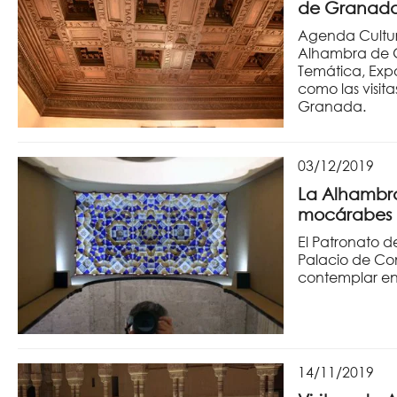
de Granad
Agenda Cultur
Alhambra de G
Temática, Expo
como las visit
Granada.
03/12/2019
La Alhambr
mocárabes 
El Patronato d
Palacio de Co
contemplar en
14/11/2019