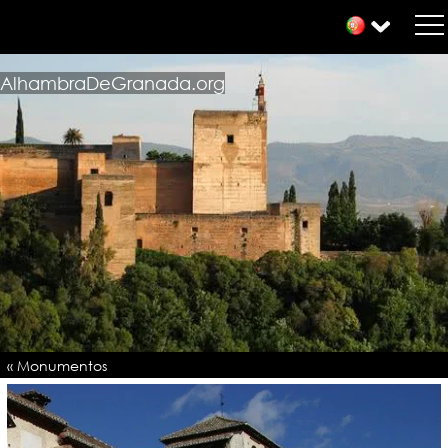
AlhambraDeGranada.org
« Monumentos