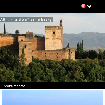
AlhambraDeGranada.org
« Monumentos