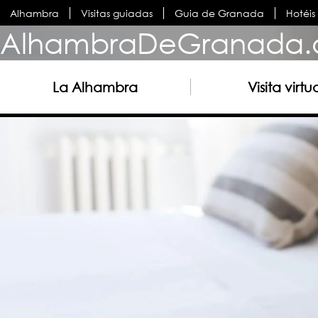
Alhambra
Visitas guiadas
Guia de Granada
Hotéi
AlhambraDeGranada.
La Alhambra
Visita virtu