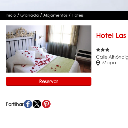
/
/
/
Início
Granada
Alojamentos
Hotéis
Hotel Las
Calle Alhóndi
Mapa
Reservar
Partilhar