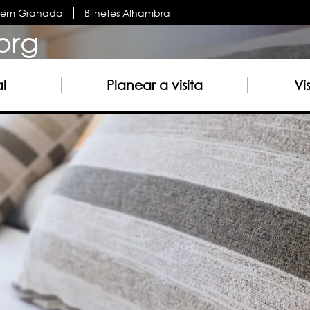
s em Granada
Bilhetes Alhambra
org
al
Planear a visita
Vi