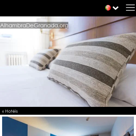
AlhambraDeGranada.org
« Hotéis