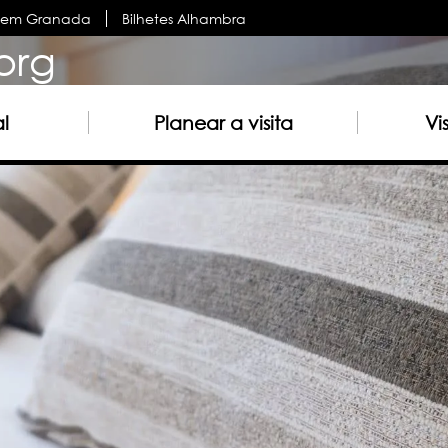
s em Granada
Bilhetes Alhambra
org
al
Planear a visita
Vi