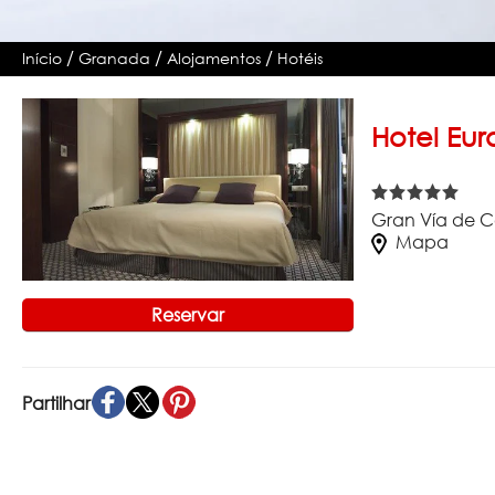
/
/
/
Início
Granada
Alojamentos
Hotéis
Hotel Eur
Gran Vía de C
Mapa
Reservar
Partilhar