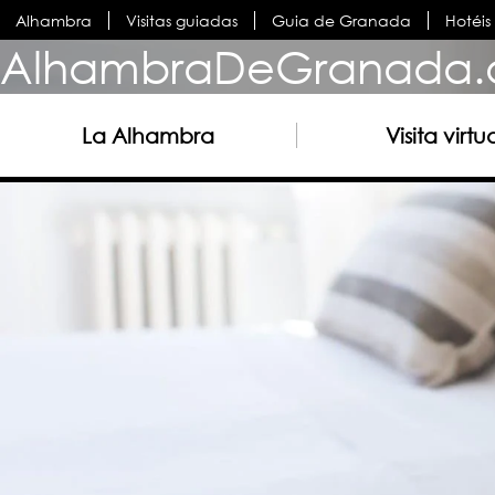
Alhambra
Visitas guiadas
Guia de Granada
Hotéi
AlhambraDeGranada.
La Alhambra
Visita virtu