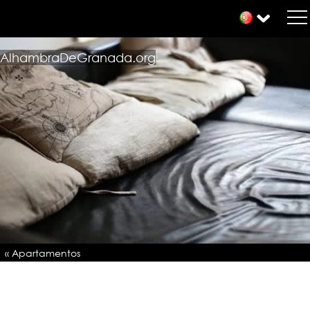
AlhambraDeGranada.org
« Apartamentos