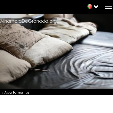
AlhambraDeGranada.org
« Apartamentos