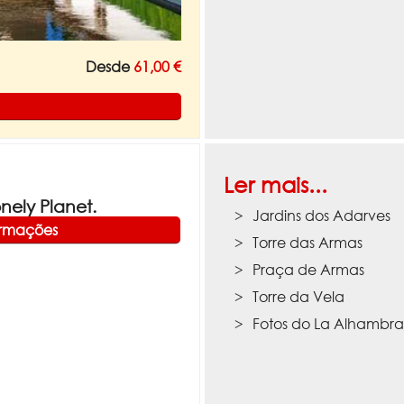
Desde
61,00 €
Ler mais...
ely Planet.
Jardins dos Adarves
ormações
Torre das Armas
Praça de Armas
Torre da Vela
Fotos do La Alhambr