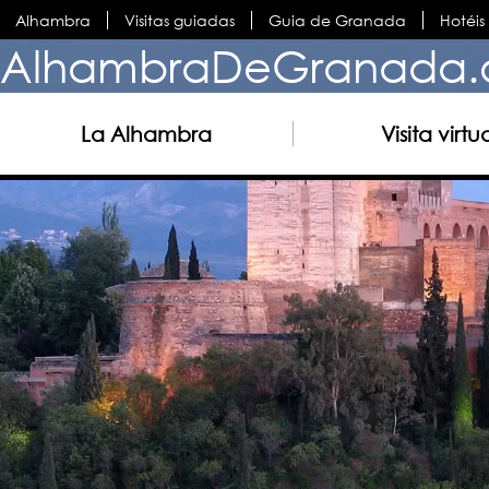
Alhambra
Visitas guiadas
Guia de Granada
Hotéi
AlhambraDeGranada.
La Alhambra
Visita virtu