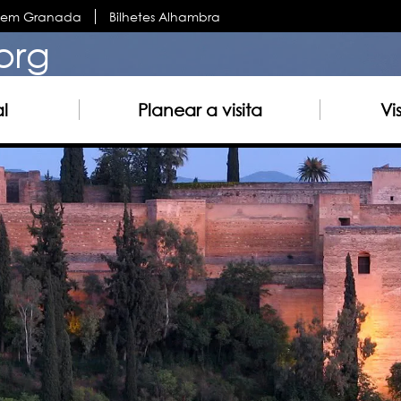
s em Granada
Bilhetes Alhambra
org
al
Planear a visita
Vi