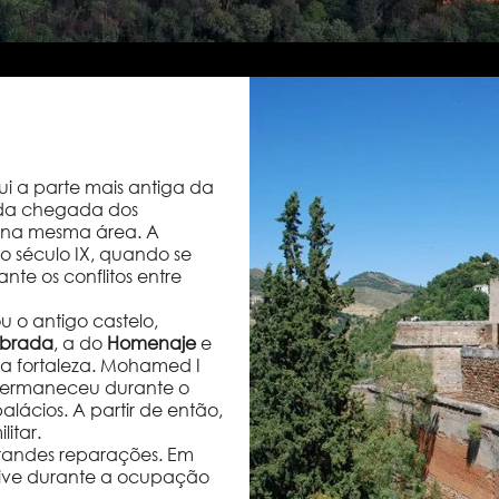
ui a parte mais antiga da
 da chegada dos
s na mesma área. A
 século IX, quando se
te os conflitos entre
u o antigo castelo,
brada
, a do
Homenaje
e
a fortaleza. Mohamed I
e permaneceu durante o
alácios. A partir de então,
itar.
randes reparações. Em
lusive durante a ocupação