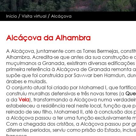
/
/
Início
Visita virtual
Alcáçova
Alcáçova da Alhambra
A Alcáçova, juntamente com as Torres Bermejas, constit
Alhambra. Acredita-se que antes da sua construção e
muçulmanos a Granada, existiram diversas edificaçõe
primeira referência à Alcáçova de Granada remonta ao
supõe que foi construída por Sawwar ben Hamdun, duran
árabes e muladis.
O conjunto atual foi criado por Mohamed I, que fortifico
construiu muralhas defensivas e três novas torres (a
Que
a da
Vela
), transformando a Alcáçova numa verdadeir
estabeleceu a residência real neste local, função qu
reinado de seu filho, Mohamed II, até à conclusão dos p
a Alcáçova passou a ter uma função exclusivamente mil
Com a chegada dos cristãos, a Alcáçova passou por g
diferentes períodos, serviu como prisão do Estado, inc