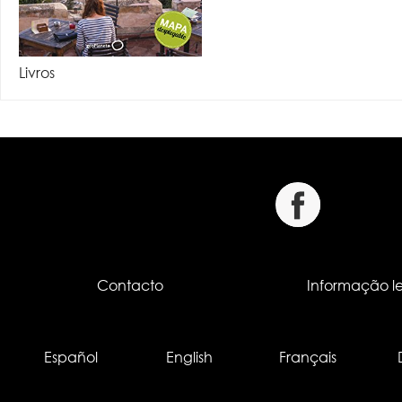
Livros
Contacto
Informação l
Español
English
Français