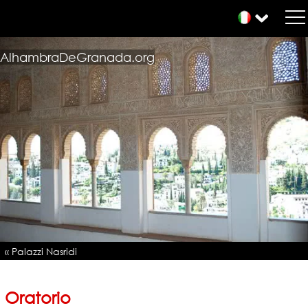
AlhambraDeGranada.org
« Palazzi Nasridi
Oratorio