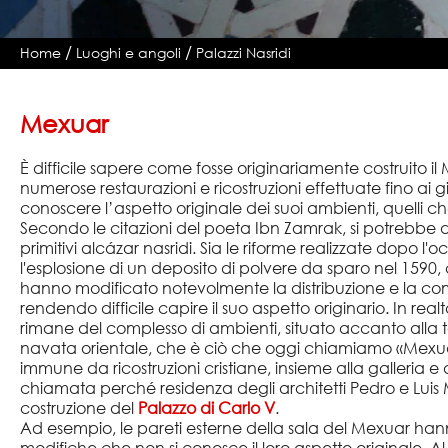
/
/
Home
Luoghi e angoli
Palazzi Nasridi
Mexuar
È difficile sapere come fosse originariamente costruito il
numerose restaurazioni e ricostruzioni effettuate fino ai g
conoscere l’aspetto originale dei suoi ambienti, quelli ch
Secondo le citazioni del poeta Ibn Zamrak, si potrebbe 
primitivi alcázar nasridi. Sia le riforme realizzate dopo l'
l'esplosione di un deposito di polvere da sparo nel 1590
hanno modificato notevolmente la distribuzione e la co
rendendo difficile capire il suo aspetto originario. In real
rimane del complesso di ambienti, situato accanto alla 
navata orientale, che è ciò che oggi chiamiamo «Mexu
immune da ricostruzioni cristiane, insieme alla galleria e 
chiamata perché residenza degli architetti Pedro e Lui
costruzione del
Palazzo di Carlo V
.
Ad esempio, le pareti esterne della sala del Mexuar hann