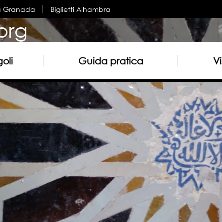
a Granada
Biglietti Alhambra
org
oli
Guida pratica
Vi