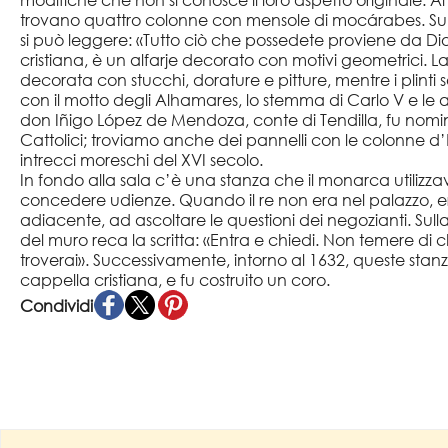
modifiche che non si conosce il loro aspetto originale. Al 
trovano quattro colonne con mensole di mocárabes. Sulla
si può leggere: «Tutto ciò che possedete proviene da Dio».
cristiana, è un alfarje decorato con motivi geometrici. L
decorata con stucchi, dorature e pitture, mentre i plinti son
con il motto degli Alhamares, lo stemma di Carlo V e le
don Iñigo López de Mendoza, conte di Tendilla, fu nomi
Cattolici; troviamo anche dei pannelli con le colonne d
intrecci moreschi del XVI secolo.
In fondo alla sala c’è una stanza che il monarca utilizzava
concedere udienze. Quando il re non era nel palazzo, era
adiacente, ad ascoltare le questioni dei negozianti. Sulla
del muro reca la scritta: «Entra e chiedi. Non temere di c
troverai». Successivamente, intorno al 1632, queste stan
cappella cristiana, e fu costruito un coro.
Condividi