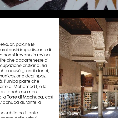
 Mexuar, poiché le
iorni nostri impediscono di
e non si trovano in rovina.
dire che appartenesse ai
occupazione cristiana, sia
, che causò grandi danni,
municazione degli spazi,
tà, l’unica parte che
torre di Mohamed I, è la
ar», anch'essa non
alla
Torre di Machuca
, così
s Machuca durante la
o subito così tante