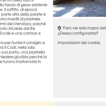
centro della sala si
 fascia di gesso esistente
 Il soffitto, di epoca
a parte alta della parete è
o rivestiti di piastrelle
 armi dei Mendoza, poiché
Para ver este mapa debe
nato Alcaide dai Re
¿Desea configurarlas?
’Ercole e una cornice a
Impostazioni dei cookie.
 per riunire il consiglio e
 il Cadì, nella sala
 sua porta, una piastrella
hiedere giustizia perché la
ze furono trasformate in