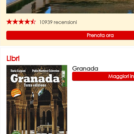
★★★★★
10939 recensioni
Prenota ora
Libri
Granada
Maggiori i