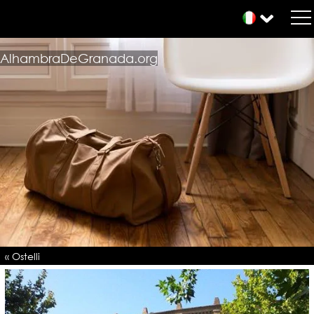
AlhambraDeGranada.org
« Ostelli