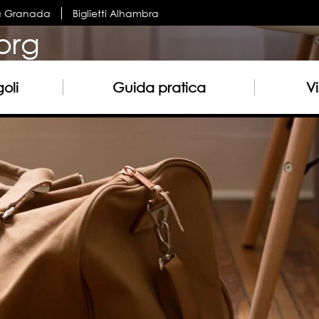
a Granada
Biglietti Alhambra
org
oli
Guida pratica
Vi