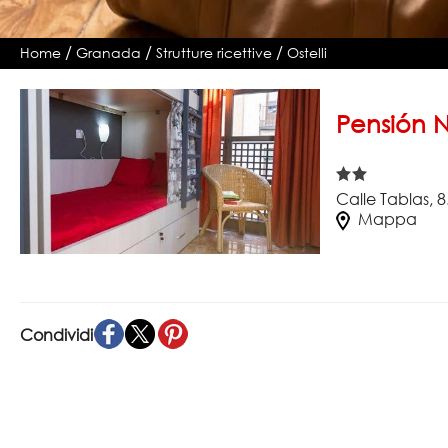
/
/
/
Home
Granada
Strutture ricettive
Ostelli
Pensión 
Calle Tablas, 
Mappa
Condividi