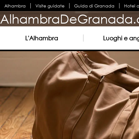
Alhambra
Visite guidate
Guida di Granada
Hotel 
AlhambraDeGranada.
L'Alhambra
Luoghi e ang