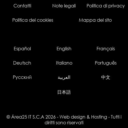
Contatti
Note legali
Politica di privacy
Politica dei cookies
Mappa del sito
Español
English
Français
Deutsch
Italiano
Português
Русский
العربية
中文
日本語
© Área25 IT S.C.A 2026
-
Web design
&
Hosting
- Tutti i
diritti sono riservati