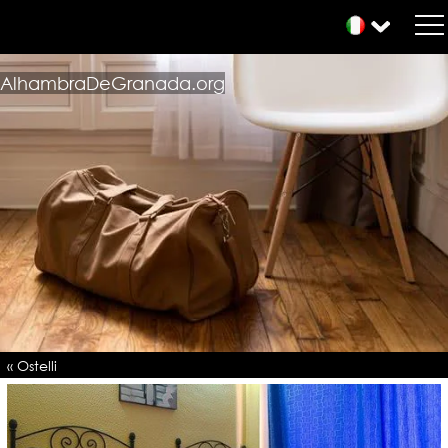
AlhambraDeGranada.org
« Ostelli